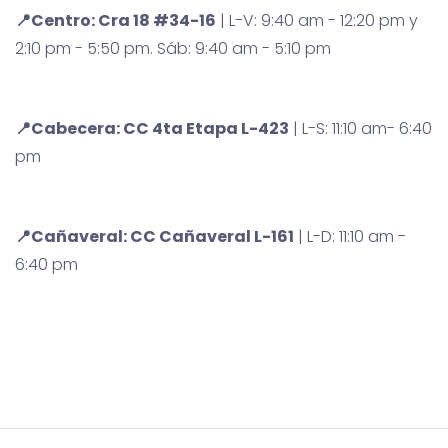
📍
Centro:
Cra 18 #34-16
| L-V: 9:40 am - 12:20 pm y
2:10 pm - 5:50 pm. Sáb: 9:40 am - 5:10 pm
📍
Cabecera:
CC 4ta Etapa L-423
| L-S: 11:10 am- 6:40
pm
📍
Cañaveral:
CC Cañaveral L-161
| L-D: 11:10 am -
6:40 pm