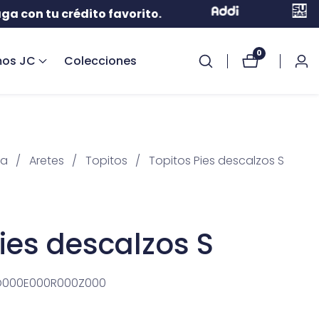
 tu crédito favorito.
0
0
os JC
Colecciones
Inici
artículos
sesi
la
Aretes
Topitos
Topitos Pies descalzos S
ies descalzos S
D000E000R000Z000