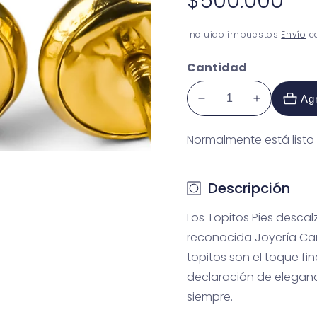
Precio
$500.000
habitual
Incluido impuestos
Envío
ca
Cantidad
Agr
Reducir
Aumentar
cantidad
cantidad
Normalmente está listo 
para
para
Topitos
Topitos
Pies
Pies
Descripción
descalzos
descalzos
S
S
Los Topitos Pies descal
reconocida Joyería Car
topitos son el toque fi
declaración de eleganc
siempre.