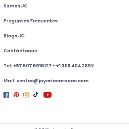
Somos JC
Preguntas Frecuentes
Blogs JC
Contáctanos
Tel:
+57 607 6916217
-
+1 305 404 2892
Mail:
ventas@joyeriacaracas.com
Facebook
Pinterest
Instagram
TikTok
YouTube