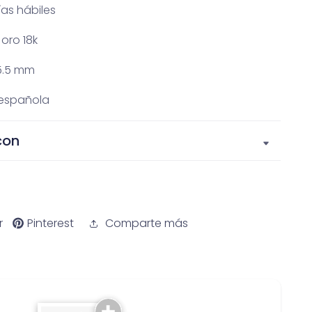
as hábiles
 oro 18k
5.5 mm
 española
con
r
Pinterest
Comparte más