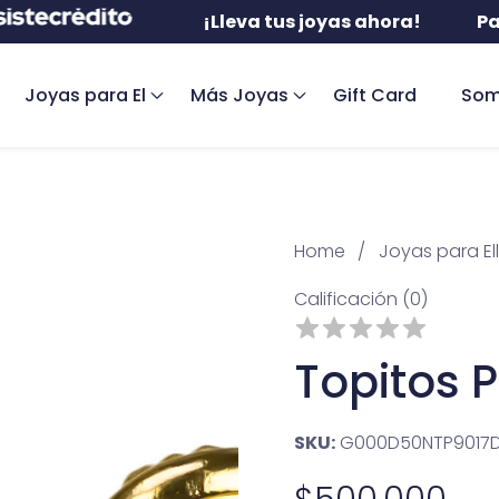
¡Lleva tus joyas ahora!
Paga con
Joyas para El
Más Joyas
Gift Card
Som
Home
Joyas para El
Calificación (0)
Topitos P
SKU:
G000D50NTP9017