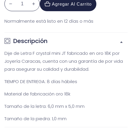
Agregar Al Carrito
Reducir
Aumentar
cantidad
cantidad
Normalmente está listo en 12 días o más
para
para
Dije
Dije
Letra
Letra
Descripción
F
F
crystal
crystal
Dije de Letra F crystal mini JT fabricado en oro 18K por
mini
mini
Joyería Caracas, cuenta con una garantía de por vida
JT
JT
para asegurar su calidad y durabilidad.
Galería
Ga
TIEMPO DE ENTREGA: 8 días hábiles
multimedia
m
Material de fabricación oro 18k
Tamaño de la letra: 6,0 mm x 5,0 mm
Tamaño de la piedra: 1,0 mm