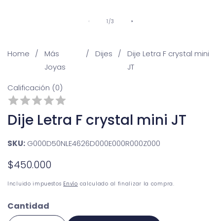
De
1
/
3
Home
Más
Dijes
Dije Letra F crystal mini
Joyas
JT
Calificación (0)
Dije Letra F crystal mini JT
SKU:
G000D50NLE4626D000E000R000Z000
Precio
$450.000
habitual
Incluido impuestos
Envío
calculado al finalizar la compra.
Cantidad