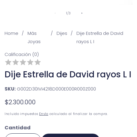
De
1
/
3
Home
Más
Dijes
Dije Estrella de David
Joyas
rayos L I
Calificación (0)
Dije Estrella de David rayos L I
SKU:
G002D30IVI4218D000E000R000Z000
Precio
$2.300.000
habitual
Incluido impuestos
Envío
calculado al finalizar la compra.
Cantidad