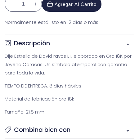
Agregar Al Carrito
Reducir
Aumentar
cantidad
cantidad
Normalmente está listo en 12 días o más
para
para
Dije
Dije
Estrella
Estrella
Descripción
de
de
David
David
Dije Estrella de David rayos L I, elaborado en Oro 18K por
rayos
rayos
Joyería Caracas. Un símbolo atemporal con garantía
L
L
I
I
para toda la vida.
Galería
Ga
TIEMPO DE ENTREGA: 8 días hábiles
multimedia
m
Material de fabricación oro 18k
Tamaño: 21,8 mm
Combina bien con