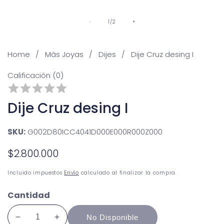
De
1
/
2
Home
Más Joyas
Dijes
Dije Cruz desing I
Calificación (0)
Dije Cruz desing I
SKU:
G002D80ICC4041D000E000R000Z000
Precio
$2.800.000
No disponible
habitual
Incluido impuestos
Envío
calculado al finalizar la compra.
Cantidad
No Disponible
Reducir
Aumentar