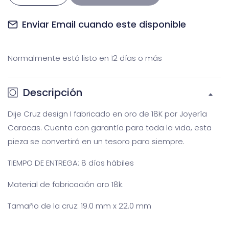
cantidad
cantidad
para
para
Enviar Email cuando este disponible
Dije
Dije
Cruz
Cruz
Normalmente está listo en 12 días o más
desing
desing
I
I
Descripción
Dije Cruz design I fabricado en oro de 18K por Joyería
Caracas. Cuenta con garantía para toda la vida, esta
Galería
Ga
pieza se convertirá en un tesoro para siempre.
multimedia
m
TIEMPO DE ENTREGA: 8 días hábiles
Material de fabricación oro 18k.
Tamaño de la cruz: 19.0 mm x 22.0 mm