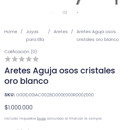
De
1
/
2
Home
Joyas
Aretes
Aretes Aguja osos
para Ella
cristales oro blanco
Calificación (0)
Aretes Aguja osos cristales
oro blanco
SKU:
G001D00IAC0028D000E000R000Z000
Precio
$1.000.000
No disponible
habitual
Incluido impuestos
Envío
calculado al finalizar la compra.