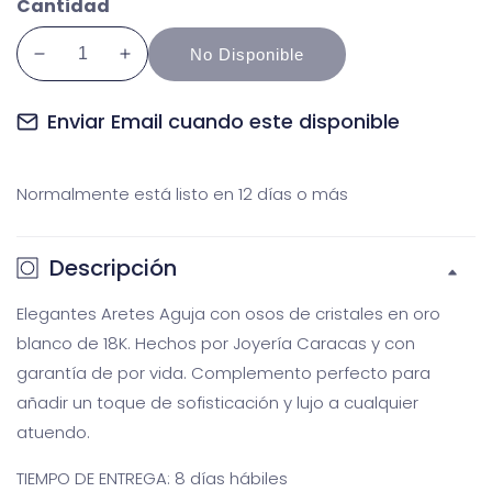
Cantidad
No Disponible
Reducir
Aumentar
cantidad
cantidad
para
para
Enviar Email cuando este disponible
Aretes
Aretes
Aguja
Aguja
Normalmente está listo en 12 días o más
osos
osos
cristales
cristales
oro
oro
Descripción
blanco
blanco
Galería
Ga
multimedia
m
Elegantes Aretes Aguja con osos de cristales en oro
blanco de 18K. Hechos por Joyería Caracas y con
garantía de por vida. Complemento perfecto para
añadir un toque de sofisticación y lujo a cualquier
atuendo.
TIEMPO DE ENTREGA: 8 días hábiles