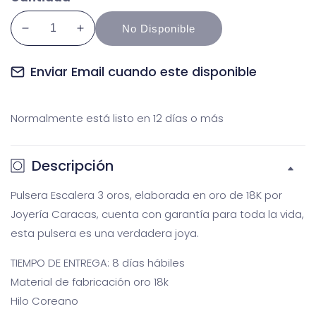
No Disponible
Reducir
Aumentar
cantidad
cantidad
para
para
Enviar Email cuando este disponible
Pulsera
Pulsera
Escalera
Escalera
Normalmente está listo en 12 días o más
3
3
oros
oros
Descripción
Galería
Ga
Pulsera Escalera 3 oros, elaborada en oro de 18K por
multimedia
m
Joyería Caracas, cuenta con garantía para toda la vida,
esta pulsera es una verdadera joya.
TIEMPO DE ENTREGA: 8 días hábiles
Material de fabricación oro 18k
Hilo Coreano