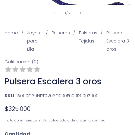
De
1
/
5
Home
Joyas
Pulseras
Pulseras
Pulsera
para
Tejidas
Escalera 3
Ella
oros
Calificación (0)
Pulsera Escalera 3 oros
SKU:
G000D30NPT0203D000E000R000Z000
Precio
$325.000
No disponible
habitual
Incluido impuestos
Envío
calculado al finalizar la compra.
Cantidad