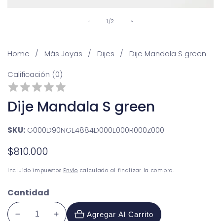
De
1
/
2
Home
Más Joyas
Dijes
Dije Mandala S green
Calificación (0)
Dije Mandala S green
SKU:
G000D90NGE4884D000E000R000Z000
Precio
$810.000
habitual
Incluido impuestos
Envío
calculado al finalizar la compra.
Cantidad
Agregar Al Carrito
Reducir
Aumentar