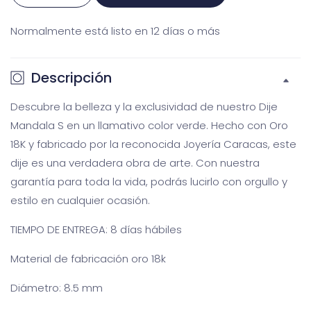
cantidad
cantidad
Normalmente está listo en 12 días o más
para
para
Dije
Dije
Mandala
Mandala
Descripción
S
S
green
green
Descubre la belleza y la exclusividad de nuestro Dije
Mandala S en un llamativo color verde. Hecho con Oro
18K y fabricado por la reconocida Joyería Caracas, este
dije es una verdadera obra de arte. Con nuestra
Galería
Ga
garantía para toda la vida, podrás lucirlo con orgullo y
multimedia
m
estilo en cualquier ocasión.
TIEMPO DE ENTREGA: 8 días hábiles
Material de fabricación oro 18k
Diámetro: 8.5 mm