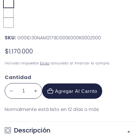
Oro
amarillo
Oro
blanco
Oro
rosa
SKU:
G001D30NAM2179D000E000R000Z000
Precio
$1.170.000
habitual
Incluido impuestos
Envío
calculado al finalizar la compra.
Cantidad
Agregar Al Carrito
Reducir
Aumentar
cantidad
cantidad
Normalmente está listo en 12 días o más
para
para
Anillo
Anillo
I-
I-
Descripción
crystal
crystal