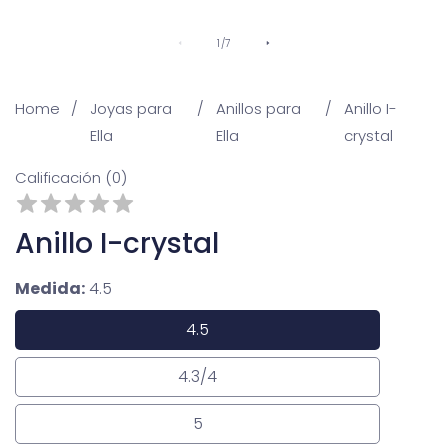
De
1
/
7
Home
Joyas para
Anillos para
Anillo I-
Ella
Ella
crystal
Calificación (0)
Anillo I-crystal
Medida:
4.5
4.5
4.5
4.3/4
4.3/4
5
5