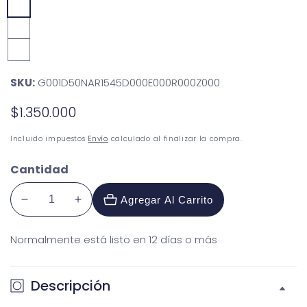
Oro
amarillo
Oro
blanco
Oro
rosa
SKU:
G001D50NAR1545D000E000R000Z000
Precio
$1.350.000
habitual
Incluido impuestos
Envío
calculado al finalizar la compra.
Cantidad
Agregar Al Carrito
Reducir
Aumentar
cantidad
cantidad
Normalmente está listo en 12 días o más
para
para
Anillo
Anillo
endless
endless
Descripción
1.5M
1.5M