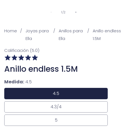
De
1
/
2
Home
Joyas para
Anillos para
Anillo endless
Ella
Ella
1.5M
Calificación (5.0)
Anillo endless 1.5M
Medida:
4.5
4.5
4.5
4.3/4
4.3/4
5
5